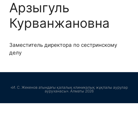
Арзыгуль
Курванжановна
Заместитель директора по сестринскому
делу
«И. С. Жекенов атындағы қалалық клиникалық жұқпалы аурулар
ауруханасы». Алматы 2026