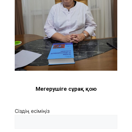
Меңгерушіге сұрақ қою
Сіздің есіміңіз