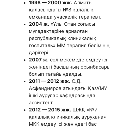
1998 — 2000 жж.
Алматы
қаласындағы №8 қалалық
емханада учаскелік терапевт.
2004 ж.
«Ұлы Отан соғысы
мүгедектеріне арналған
республикалық клиникалық
госпиталь» ММ терапия бөлімінің
дәрігері.
2007 ж.
сол мекемеде емдеу ісі
жөніндегі басшының орынбасары
болып тағайындалды.
2011 — 2012 жж.
С.Д.
Асфендияров атындағы ҚазҰМУ
ішкі аурулар кафедрасында
ассистент.
2012 — 2015 жж.
ШЖҚ «№7
қалалық клиникалық аурухана»
МКК емдеу ісі жөніндегі бас