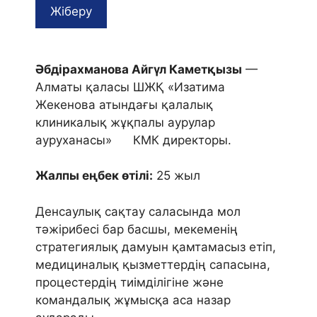
Әбдірахманова Айгүл Каметқызы
—
Алматы қаласы ШЖҚ «Изатима
Жекенова атындағы қалалық
клиникалық жұқпалы аурулар
ауруханасы» КМК директоры.
Жалпы еңбек өтілі:
25 жыл
Денсаулық сақтау саласында мол
тәжірибесі бар басшы, мекеменің
стратегиялық дамуын қамтамасыз етіп,
медициналық қызметтердің сапасына,
процестердің тиімділігіне және
командалық жұмысқа аса назар