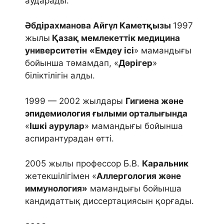
аударады.
Әбдірахманова Айгүл Каметқызы
1997
жылы
Қазақ мемлекеттік медицина
университетін
«Емдеу ісі
» мамандығы
бойынша тәмамдап, «
Дәрігер
»
біліктілігін алды.
1999 — 2002 жылдары
Гигиена және
эпидемиология ғылыми орталығында
«
Ішкі аурулар
» мамандығы бойынша
аспирантурадан өтті.
2005 жылы профессор Б.В.
Каральник
жетекшілігімен «
Аллергология және
иммунология»
мамандығы бойынша
кандидаттық диссертациясын қорғады.