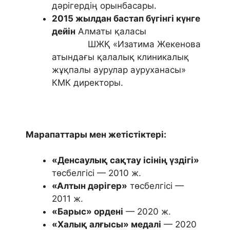
дәрігердің орынбасары.
2015 жылдан бастап бүгінгі күнге
дейін
Алматы қаласы
ШЖҚ «Изатима Жекенова
атындағы қалалық клиникалық
жұқпалы аурулар ауруханасы»
КМК директоры.
Марапаттары мен жетістіктері:
«Денсаулық сақтау ісінің үздігі»
төсбелгісі — 2010 ж.
«Алтын дәрігер»
төсбелгісі —
2011 ж.
«Барыс» ордені
— 2020 ж.
«Халық алғысы» медалі
— 2020