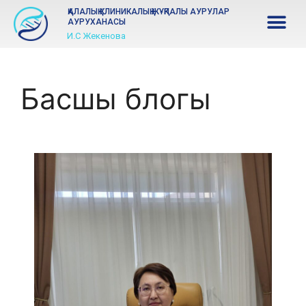
ҚАЛАЛЫҚ КЛИНИКАЛЫҚ ЖҰҚПАЛЫ АУРУЛАР
АУРУХАНАСЫ
И.С Жекенова
Басшы блогы