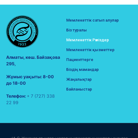
Мемлекеттік сатып алулар
Біз туралы
Мемлекеттік Рәміздер
Мемлекеттік қызметтер
Алматы, көш. Байзақова
Пациенттерге
295,
Біздің мамандар
Жұмыс уақыты: 8-00
Жаңалықтар
до 18-00
Байланыстар
Телефон:
+ 7 (727) 338
22 99