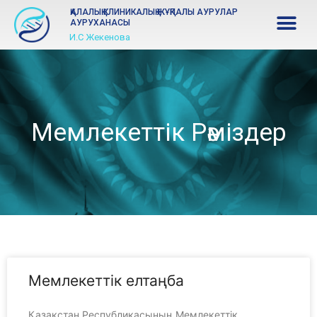
ҚАЛАЛЫҚ КЛИНИКАЛЫҚ ЖҰҚПАЛЫ АУРУЛАР
АУРУХАНАСЫ
И.С Жекенова
Мемлекеттік Рәміздер
Мемлекеттік елтаңба
Қазақстан Республикасының Мемлекеттік