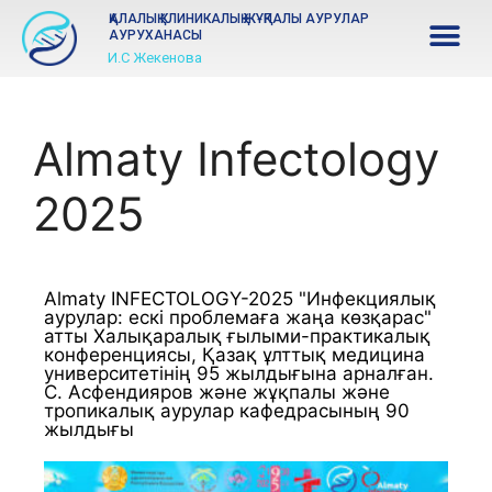
ҚАЛАЛЫҚ КЛИНИКАЛЫҚ ЖҰҚПАЛЫ АУРУЛАР
АУРУХАНАСЫ
И.С Жекенова
Almaty Infectology
2025
Almaty
INFECTOLOGY
-
2025
"
Инфекциялық
аурулар
:
ескі
проблемаға
жаңа
көзқарас
"
атты
Халықаралық
ғылыми
-
практикалық
конференциясы
,
Қазақ
ұлттық
медицина
университетінің
95
жылдығына
арналған
.
С
.
Асфендияров
және
жұқпалы
және
тропикалық
аурулар
кафедрасының
90
жылдығы